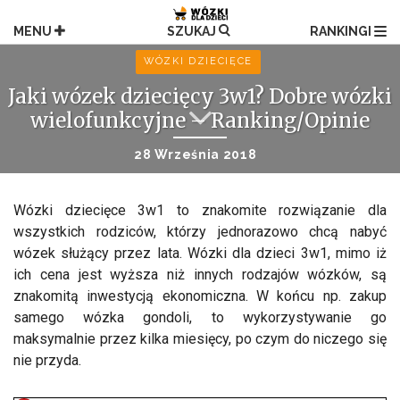
Przejdź
do
MENU
SZUKAJ
RANKINGI
treści
WÓZKI DZIECIĘCE
Jaki wózek dziecięcy 3w1? Dobre wózki
wielofunkcyjne – Ranking/Opinie
28 Września 2018
Wózki dziecięce 3w1 to znakomite rozwiązanie dla
wszystkich rodziców, którzy jednorazowo chcą nabyć
wózek służący przez lata. Wózki dla dzieci 3w1, mimo iż
ich cena jest wyższa niż innych rodzajów wózków, są
znakomitą inwestycją ekonomiczna. W końcu np. zakup
samego wózka gondoli, to wykorzystywanie go
maksymalnie przez kilka miesięcy, po czym do niczego się
nie przyda.