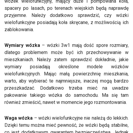
wózek wielofunkcyjny, mający duże i pompowana koła,
spacery po lasach, po terenach wiejskich będą naprawdę
przyjemne. Należy dodatkowo sprawdzić, czy wózki
wielofunkcyjne posiadają koła skręcane, z możliwością ich
zablokowania.
Wymiary wózka
– wózki 3w1 mają dość spore rozmiary,
dlatego problemem może być ich przechowywanie w
mieszkaniach. Należy zatem sprawdzić dokładnie, jakie
wymiary posiadają określone modele wózków
wielofunkcyjnych. Mając małą powierzchnię mieszkania,
warto, aby wybierać te najmniejsze, inaczej mogą bardzo
przeszkadzać. Dodatkowo trzeba mieć na uwadze
pakowanie takiego wózka do samochodu. Ma się tam
również zmieścić, nawet w momencie jego rozmontowania.
Waga wózka
– wózki wielofunkcyjne nie należą do lekkich.
Dzięki temu można mieć pewność, że wózki będą stabilne,
co jest dodatkowym gwarantem bezpieczeństwa. Jednak